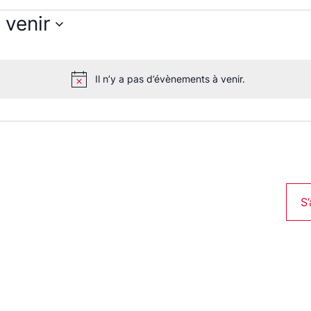
 venir
lectionnez
ne
te.
Il n’y a pas d’évènements à venir.
Notice
s
S