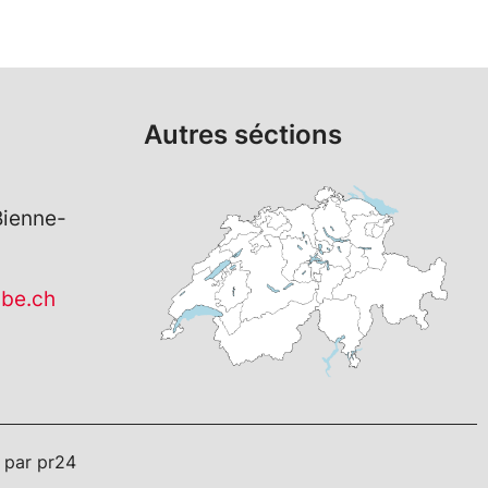
Autres séctions
Bienne-
be.ch
é par
pr24