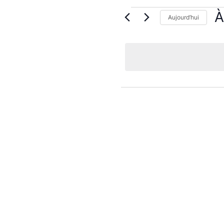
À
Aujourd’hui
Sé
u
da
Évènements
précédent